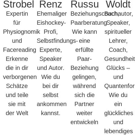
Strobel
Renz
Russu
Woldt
Expertin
Ehemaliger
Beziehungscoach,
Buchautor,
für
Eishockey-
Paarberatung
Speaker,
Physiognomik
Profi,
Wie kann
spiritueller
und
Selbstfindungs-
eine
Lehrer,
Facereading
Experte,
erfüllte
Coach,
Erkenne
Speaker
Paar-
Gesundheit
die in dir
und Autor.
Beziehung
Glücks –
verborgenen
Wie du
gelingen,
und
Schätze
bei dir
während
Quantenfor
und teile
selbst
sich die
Wie du
sie mit
ankommen
Partner
ein
der Welt
kannst.
weiter
glückliches
entwickeln
und
lebendiges