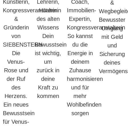
Künstlerin,
Lehrerin,
Coach,
&
Kongressveranstalterin
Hüterin
Immobilien-
Wegbegleit
&
des alten
Expertin,
Bewusster
Gründerin
Wissens
Kongressveranstalterin
Umgang
von
Dein
So kannst
mit Geld
SIEBENSTERN
Bewusstsein
du die
und
Die
ist wichtig,
Energie in
Sicherung
Venus-
um
deinem
deines
Rose und
zurück in
Zuhause
Vermögens
der Ruf
deine
harmonisieren
des
Kraft zu
und für
Herzens.
kommen
mehr
Ein neues
Wohlbefinden
Bewusstsein
sorgen
für Venus-