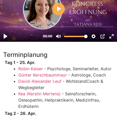
Terminplanung
Tag 1 - 25. Apr.
Robin Kaiser
- Psychologe, Seminarleiter, Autor
Günter Kerschbaummayr
- Astrologe, Coach
David-Alexander Leuf
- WohlstandCoach &
Wegbegleiter
Kea (Kerstin Mertens)
- Seinsforscherin,
Osteopathin, Heilpraktikerin, Medizinfrau,
Erdhüterin
Tag 2 - 26. Apr.