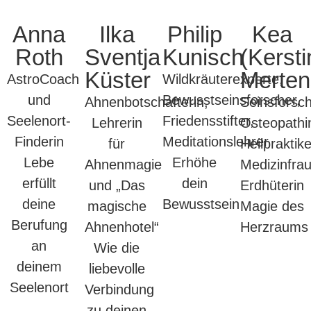
Anna
Ilka
Philip
Kea
Roth
Sventja
Kunisch
(Kersti
Küster
Merten
AstroCoach
Wildkräuterexperte,
und
Bewusstseinsforscher,
Ahnenbotschafterin,
Seinsforsch
Seelenort-
Friedensstifter,
Lehrerin
Osteopathi
Finderin
Meditationslehrer
für
Heilpraktike
Lebe
Erhöhe
Ahnenmagie
Medizinfrau
erfüllt
dein
und „Das
Erdhüterin
deine
Bewusstsein
magische
Magie des
Berufung
Ahnenhotel“
Herzraums
an
Wie die
deinem
liebevolle
Seelenort
Verbindung
zu deinen