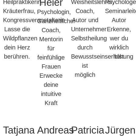
Heier
Heilpraktikerin,
Weisheitslehrer,
Psychologe
Kräuterfrau,
Coach,
Seminarleit
Psychologin,
Kongressveranstalterin
Autor und
Autor
Ganzheitlicher
Lasse die
Unternehmer
Erkenne,
Coach,
Wildpflanzen
Selbstheilung
wer du
Mentorin
dein Herz
durch
wirklich
für
berühren.
Bewusstseinserhöhung
bist
feinfühlige
ist
Frauen
möglich
Erwecke
deine
intuitive
Kraft
Tatjana
Andreas
Patricia
Jürgen