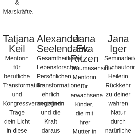
&
Marskräfte.
Tatjana
Alexander
Jana
Jana
Keil
Seelendank
Eva
Iger
Ritzen
Mentorin
Gesamtheitlicher
Seminarleit
für
Lebensforscher
Buchautori
Traumasensible
berufliche
Persönlichen
Heilerin
Mentorin
Transformation
Transformationen
Rückkehr
für
und
ehrlich
zu deiner
erwachsene
Kongressveranstalterin
begegnen
wahren
Kinder,
Trage
und die
Natur
die mit
dein Licht
Kraft
durch
ihrer
in diese
daraus
natürliche
Mutter in