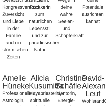
Kongressveranstalterin
Rückkehr
deine
Potentiale
Zuversicht
zum
wahre
ausrichten
und Liebe
natürlichen
Seelen-
kannst
in der
Lebensstil
und
Familie
und zur
Schöpferkraft
auch in
paradiesischen
stürmischen
Natur
Zeiten
Amelie
Alicia
Christine
David-
Hüneke
Kusumitra
Schäfle
Alexan
Leuf
Professionelle
Mayapriesterin,
Mentorin,
Astrologin,
spirituelle
Energie-
Wohlstand