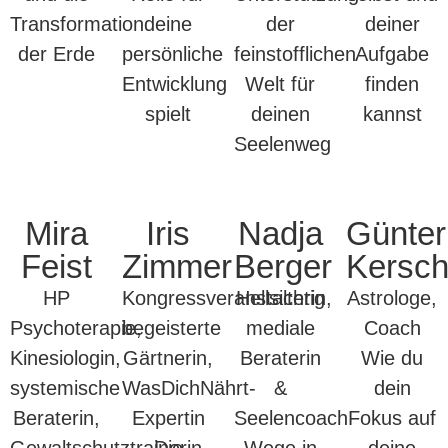
Transformation
deine
der
deiner
der Erde
persönliche
feinstofflichen
Aufgabe
Entwicklung
Welt für
finden
spielt
deinen
kannst
Seelenweg
Mira
Iris
Nadja
Günter
Feist
Zimmer
Berger
Kersc
HP
Kongressveranstalterin,
Hellsichtig
Astrologe,
Psychoterapie,
begeisterte
mediale
Coach
Kinesiologin,
Gärtnerin,
Beraterin
Wie du
systemische
WasDichNährt-
&
dein
Beraterin,
Expertin
Seelencoach
Fokus auf
Gewaltschutztrainerin,
Die
Wege in
deine