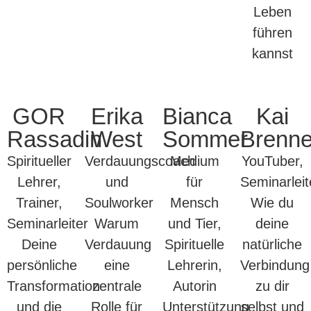
Leben
führen
kannst
GOR
Erika
Bianca
Kai
Rassadin
West
Sommer
Brenne
Spiritueller
Verdauungscoach
Medium
YouTuber,
Lehrer,
und
für
Seminarleit
Trainer,
Soulworker
Mensch
Wie du
Seminarleiter
Warum
und Tier,
deine
Deine
Verdauung
Spirituelle
natürliche
persönliche
eine
Lehrerin,
Verbindung
Transformation
zentrale
Autorin
zu dir
und die
Rolle für
Unterstützung
selbst und