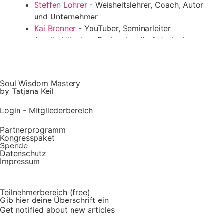
Steffen Lohrer
- Weisheitslehrer, Coach, Autor
und Unternehmer
Kai Brenner
- YouTuber, Seminarleiter
Amelie Hüneke
- Professionelle Astrologin,
Künstlerin, Kongressveranstalterin & Gründerin
von SIEBENSTERN
Philip Kunisch
- Wildkräuterexperte,
Soul Wisdom Mastery
Bewusstseinsforscher, Friedensstifter,
by Tatjana Keil
Meditationslehrer
Login - Mitgliederbereich
Tag 3 - 27. Apr.
Patricia Russu
- Beziehungscoach, Paarberatung
Partnerprogramm
Mira Feist
- HP Psychoterapie, Kinesiologin,
Kongresspaket
Spende
systemische Beraterin, Gewaltschutztrainerin,
Datenschutz
Kongressveranstalterin
Impressum
Jana Eva Ritzen
- Traumasensible Mentorin für
erwachsene Kinder, die mit ihrer Mutter in den
Teilnehmerbereich (free)
Frieden kommen und gesunde Grenzen setzen
Gib hier deine Überschrift ein
wollen
Get notified about new articles
Tag 4 - 28. Apr.